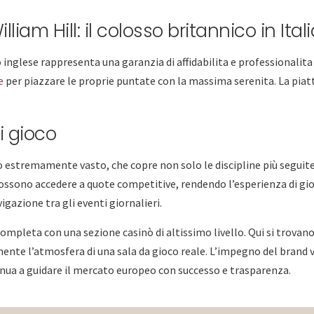
am Hill: il colosso britannico in Itali
inglese rappresenta una garanzia di affidabilita e professionalita p
e
per piazzare le proprie puntate con la massima serenita. La piat
i gioco
vo estremamente vasto, che copre non solo le discipline più seguite
 possono accedere a quote competitive, rendendo l’esperienza di g
vigazione tra gli eventi giornalieri.
i completa con una sezione casinò di altissimo livello. Qui si trovan
ente l’atmosfera di una sala da gioco reale. L’impegno del brand 
tinua a guidare il mercato europeo con successo e trasparenza.