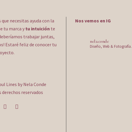
s que necesitas ayuda con la
Nos vemos en IG
e tu marca y
tu intuición
te
deberíamos trabajar juntas,
nela.conde
! Estaré feliz de conocer tu
Diseño, Web & Fotografía.
royecto.
oul Lines by Nela Conde
s derechos reservados