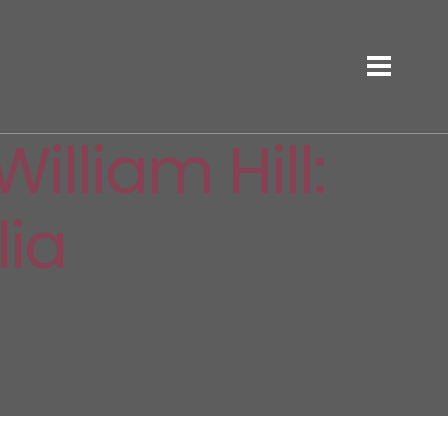
lliam Hill:
lia