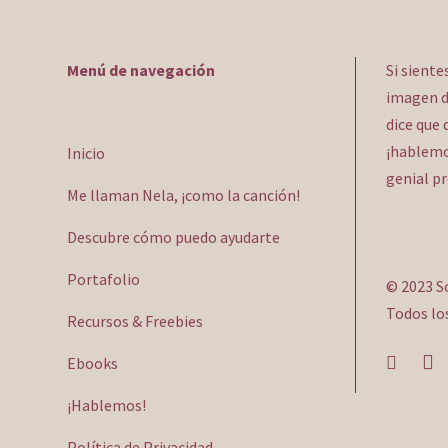
Menú de navegación
Si siente
imagen d
dice que 
¡hablemos
Inicio
genial p
Me llaman Nela, ¡como la canción!
Descubre cómo puedo ayudarte
Portafolio
© 2023 S
Todos lo
Recursos & Freebies
Ebooks
¡Hablemos!
Política de Privacidad