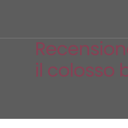
Recensione
il colosso b