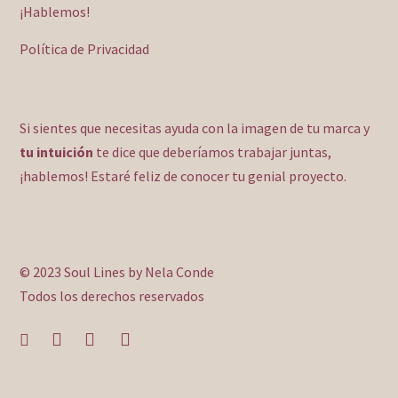
¡Hablemos!
Política de Privacidad
Si sientes que necesitas ayuda con la imagen de tu marca y
tu intuición
te dice que deberíamos trabajar juntas,
¡hablemos! Estaré feliz de conocer tu genial proyecto.
© 2023 Soul Lines by Nela Conde
Todos los derechos reservados