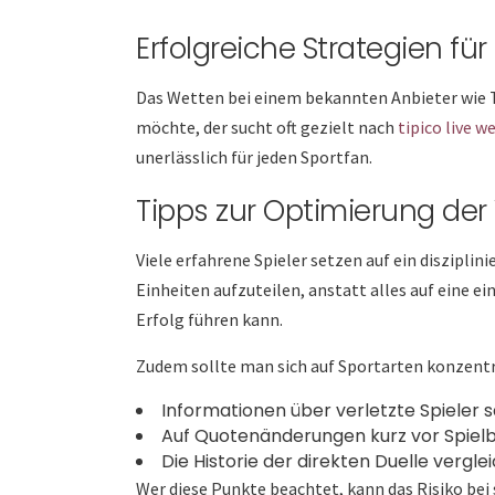
Erfolgreiche Strategien für
Das Wetten bei einem bekannten Anbieter wie 
möchte, der sucht oft gezielt nach
tipico live w
unerlässlich für jeden Sportfan.
Tipps zur Optimierung der
Viele erfahrene Spieler setzen auf ein diszipli
Einheiten aufzuteilen, anstatt alles auf eine ei
Erfolg führen kann.
Zudem sollte man sich auf Sportarten konzentr
Informationen über verletzte Spieler
Auf Quotenänderungen kurz vor Spiel
Die Historie der direkten Duelle vergle
Wer diese Punkte beachtet, kann das Risiko bei 