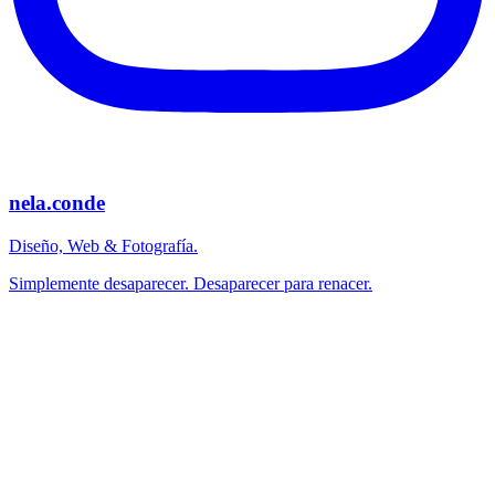
nela.conde
Diseño, Web & Fotografía.
Simplemente desaparecer. Desaparecer para renacer.