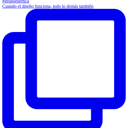
Cuando el diseño funciona, todo lo demás también