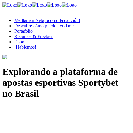
Me llaman Nela, ¡como la canción!
Descubre cómo puedo ayudarte
Portafolio
Recursos & Freebies
Ebooks
¡Hablemos!
Explorando a plataforma de
apostas esportivas Sportybet
no Brasil