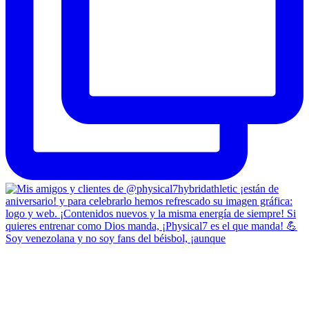
Soy venezolana y no soy fans del béisbol, ¡aunque