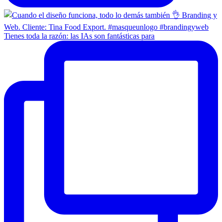
Tienes toda la razón: las IAs son fantásticas para