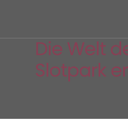
Die Welt d
Slotpark e