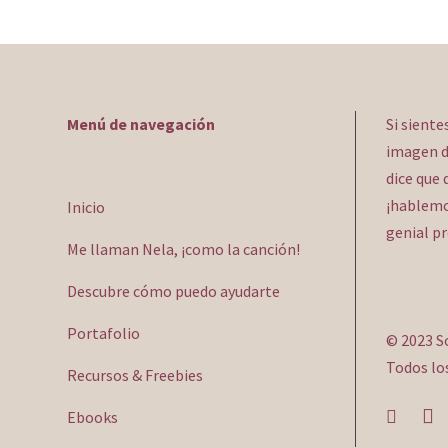
Menú de navegación
Si siente
imagen d
dice que 
¡hablemos
Inicio
genial p
Me llaman Nela, ¡como la canción!
Descubre cómo puedo ayudarte
Portafolio
© 2023 S
Todos lo
Recursos & Freebies
Ebooks