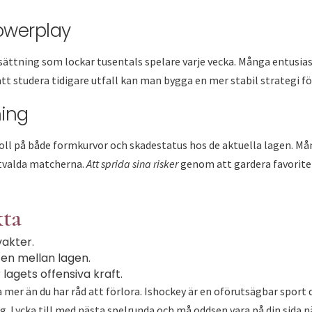
owerplay
sättning som lockar tusentals spelare varje vecka. Många entusiast
att studera tidigare utfall kan man bygga en mer stabil strateg
ning
 koll på både formkurvor och skadestatus hos de aktuella lagen. M
utvalda matcherna.
Att sprida sina risker
genom att gardera favoriter
kta
vakter.
en mellan lagen.
lagets offensiva kraft.
a mer än du har råd att förlora. Ishockey är en oförutsägbar spor
ng. Lycka till med nästa spelrunda och må oddsen vara på din sida n