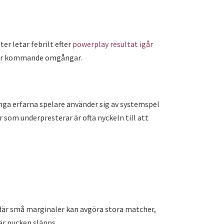
er letar febrilt efter
powerplay resultat igår
i för kommande omgångar.
ånga erfarna spelare använder sig av systemspel
 som underpresterar är ofta nyckeln till att
t där små marginaler kan avgöra stora matcher,
är pucken släpps.