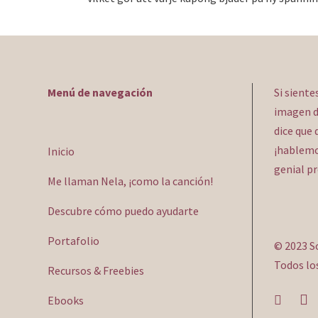
Menú de navegación
Si siente
imagen d
dice que 
¡hablemos
Inicio
genial p
Me llaman Nela, ¡como la canción!
Descubre cómo puedo ayudarte
Portafolio
© 2023 S
Todos lo
Recursos & Freebies
Ebooks