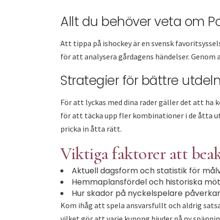
Allt du behöver veta om P
Att tippa på ishockey är en svensk favoritsyssel
för att analysera gårdagens händelser. Genom 
Strategier för bättre utdel
För att lyckas med dina rader gäller det att ha
för att täcka upp fler kombinationer i de åtta 
pricka in åtta rätt.
Viktiga faktorer att bea
Aktuell dagsform och statistik för mål
Hemmaplansfördel och historiska möt
Hur skador på nyckelspelare påverkar 
Kom ihåg att spela ansvarsfullt och aldrig sats
vilket gör att varje kupong bjuder på ny spänni