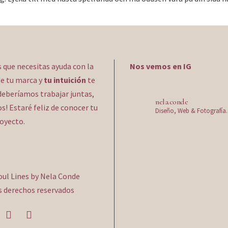
s que necesitas ayuda con la
Nos vemos en IG
e tu marca y
tu intuición
te
deberíamos trabajar juntas,
nela.conde
! Estaré feliz de conocer tu
Diseño, Web & Fotografía.
royecto.
oul Lines by Nela Conde
s derechos reservados