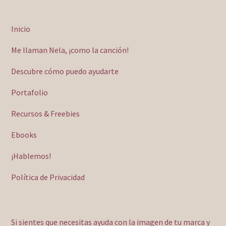
Inicio
Me llaman Nela, ¡como la canción!
Descubre cómo puedo ayudarte
Portafolio
Recursos & Freebies
Ebooks
¡Hablemos!
Política de Privacidad
Si sientes que necesitas ayuda con la imagen de tu marca y