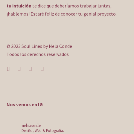
tu intuición
te dice que deberíamos trabajar juntas,
¡hablemos! Estaré feliz de conocer tu genial proyecto.
© 2023 Soul Lines by Nela Conde
Todos los derechos reservados
Nos vemos en IG
nela.conde
Diseño, Web & Fotografía.