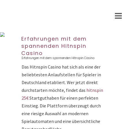
Erfahrungen mit dem
spannenden Hitnspin
Casino
Erfahrungen mit dem spannenden Hitnspin Casino
Das Hitnspin Casino hat sich als eine der
beliebtesten Anlaufstellen für Spieler in
Deutschland etabliert. Wer jetzt direkt
durchstarten möchte, findet das
hitnspin
25€
Startguthaben für einen perfekten
Einstieg. Die Plattform überzeugt durch
eine riesige Auswahl an modernen
Spielautomaten und eine übersichtliche