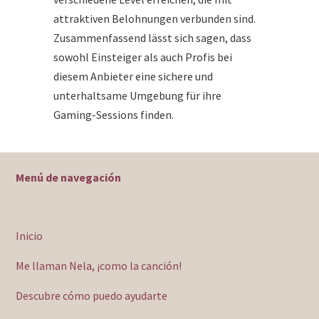
attraktiven Belohnungen verbunden sind.
Zusammenfassend lässt sich sagen, dass
sowohl Einsteiger als auch Profis bei
diesem Anbieter eine sichere und
unterhaltsame Umgebung für ihre
Gaming-Sessions finden.
Menú de navegación
Inicio
Me llaman Nela, ¡como la canción!
Descubre cómo puedo ayudarte