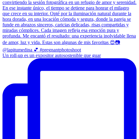
Un roll-up es un expositor autosostenible que guar