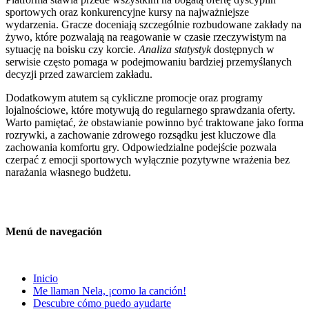
sportowych oraz konkurencyjne kursy na najważniejsze
wydarzenia. Gracze doceniają szczególnie rozbudowane zakłady na
żywo, które pozwalają na reagowanie w czasie rzeczywistym na
sytuację na boisku czy korcie.
Analiza statystyk
dostępnych w
serwisie często pomaga w podejmowaniu bardziej przemyślanych
decyzji przed zawarciem zakładu.
Dodatkowym atutem są cykliczne promocje oraz programy
lojalnościowe, które motywują do regularnego sprawdzania oferty.
Warto pamiętać, że obstawianie powinno być traktowane jako forma
rozrywki, a zachowanie zdrowego rozsądku jest kluczowe dla
zachowania komfortu gry. Odpowiedzialne podejście pozwala
czerpać z emocji sportowych wyłącznie pozytywne wrażenia bez
narażania własnego budżetu.
Menú de navegación
Inicio
Me llaman Nela, ¡como la canción!
Descubre cómo puedo ayudarte