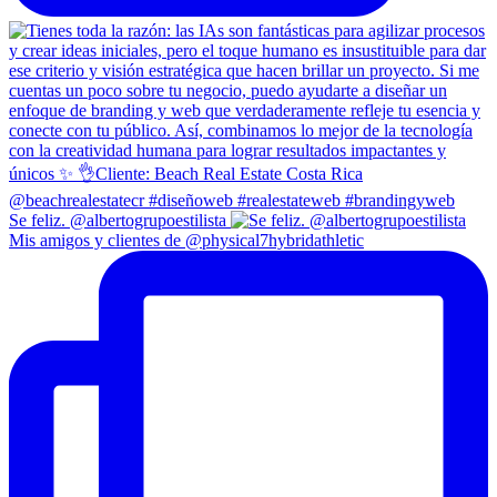
Se feliz. @albertogrupoestilista
Mis amigos y clientes de @physical7hybridathletic