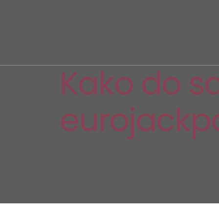
Kako do sa
eurojackp