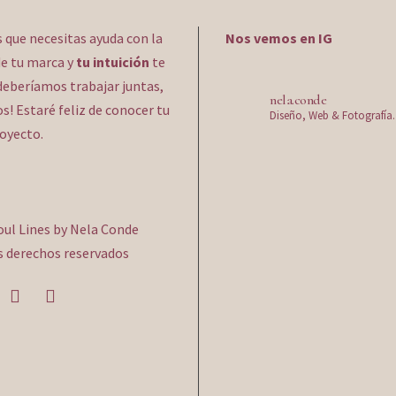
s que necesitas ayuda con la
Nos vemos en IG
e tu marca y
tu intuición
te
deberíamos trabajar juntas,
nela.conde
! Estaré feliz de conocer tu
Diseño, Web & Fotografía.
royecto.
oul Lines by Nela Conde
s derechos reservados