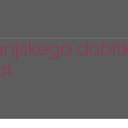
njskega dobitka
ot