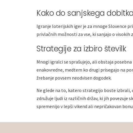
Kako do sanjskega dobitka 
Igranje loterijskih iger je za mnoge Slovence pril
privlačnih možnosti za vse, ki sanjajo o visokih
Strategije za izbiro številk
Mnogi igralci se sprašujejo, ali obstaja posebn
enakovredne, medtem ko drugi prisegajo na pom
žrebanje povsem neodvisen dogodek.
Ne glede na to, katero strategijo boste izbrali,
združuje ljudi iz različnih držav, ki jih povezuj
spremenijo v lepši vikend ali nepričakovan bonus