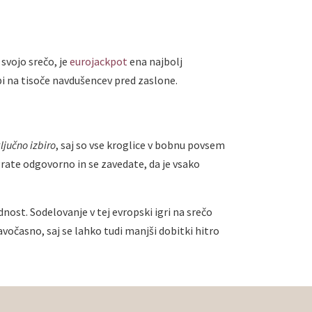
 svojo srečo, je
eurojackpot
ena najbolj
bi na tisoče navdušencev pred zaslone.
ljučno izbiro
, saj so vse kroglice v bobnu povsem
ate odgovorno in se zavedate, da je vsako
nost. Sodelovanje v tej evropski igri na srečo
ravočasno, saj se lahko tudi manjši dobitki hitro