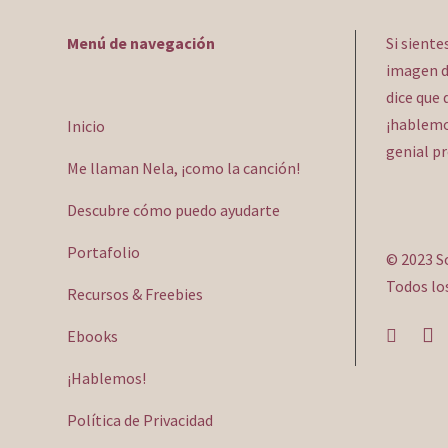
Menú de navegación
Si siente
imagen d
dice que 
¡hablemos
Inicio
genial p
Me llaman Nela, ¡como la canción!
Descubre cómo puedo ayudarte
Portafolio
© 2023 S
Todos lo
Recursos & Freebies
Ebooks
¡Hablemos!
Política de Privacidad