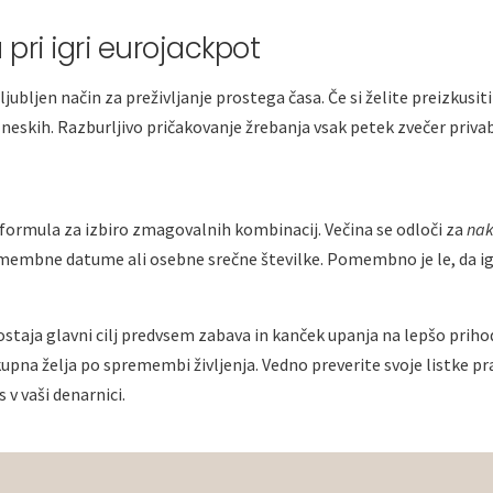
pri igri eurojackpot
jubljen način za preživljanje prostega časa. Če si želite preizkusiti
 zneskih. Razburljivo pričakovanje žrebanja vsak petek zvečer priva
a formula za izbiro zmagovalnih kombinacij. Večina se odloči za
nak
embne datume ali osebne srečne številke. Pomembno je le, da igr
 ostaja glavni cilj predvsem zabava in kanček upanja na lepšo prihod
e skupna želja po spremembi življenja. Vedno preverite svoje listke p
 v vaši denarnici.