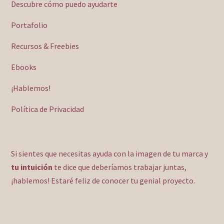
Descubre cómo puedo ayudarte
Portafolio
Recursos & Freebies
Ebooks
¡Hablemos!
Política de Privacidad
Si sientes que necesitas ayuda con la imagen de tu marca y
tu intuición
te dice que deberíamos trabajar juntas,
¡hablemos! Estaré feliz de conocer tu genial proyecto.