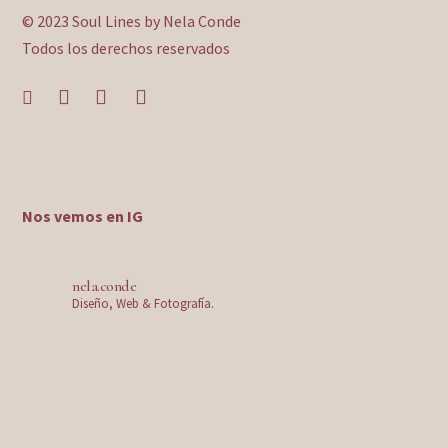
© 2023 Soul Lines by Nela Conde
Todos los derechos reservados
Nos vemos en IG
nela.conde
Diseño, Web & Fotografía.