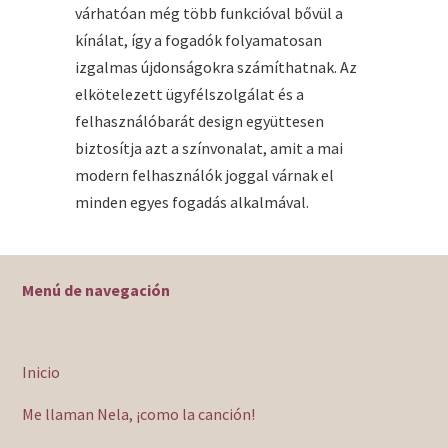
várhatóan még több funkcióval bővül a
kínálat, így a fogadók folyamatosan
izgalmas újdonságokra számíthatnak. Az
elkötelezett ügyfélszolgálat és a
felhasználóbarát design együttesen
biztosítja azt a színvonalat, amit a mai
modern felhasználók joggal várnak el
minden egyes fogadás alkalmával.
Menú de navegación
Inicio
Me llaman Nela, ¡como la canción!