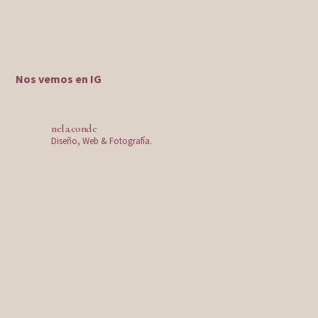
Nos vemos en IG
nela.conde
Diseño, Web & Fotografía.