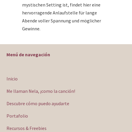
mystischen Setting ist, findet hier eine
hervorragende Anlaufstelle für lange
Abende voller Spannung und möglicher
Gewinne.
Menú de navegación
Inicio
Me llaman Nela, ¡como la canción!
Descubre cómo puedo ayudarte
Portafolio
Recursos & Freebies