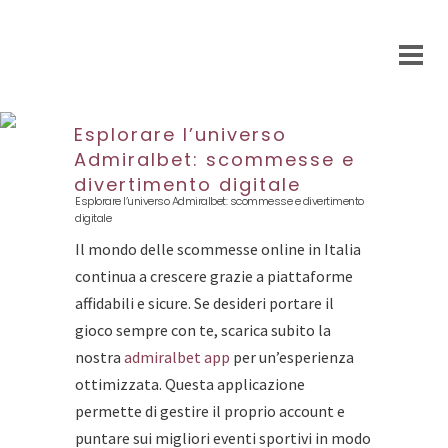
Esplorare l’universo
Admiralbet: scommesse e
divertimento digitale
Esplorare l’universo Admiralbet: scommesse e divertimento
digitale
Il mondo delle scommesse online in Italia
continua a crescere grazie a piattaforme
affidabili e sicure. Se desideri portare il
gioco sempre con te, scarica subito la
nostra
admiralbet app
per un’esperienza
ottimizzata. Questa applicazione
permette di gestire il proprio account e
puntare sui migliori eventi sportivi in modo