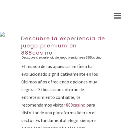
Descubre la experiencia de
juego premium en
888casino
Descubre la experiencia de juego premium en 888casino
El mundo de las apuestas en línea ha
evolucionado significativamente en los
últimos años ofreciendo opciones muy
seguras. Si buscas un entorno de
entretenimiento confiable, te
recomendamos visitar
888casino
para
disfrutar de una plataforma líder en el
sector. Es fundamental elegir siempre