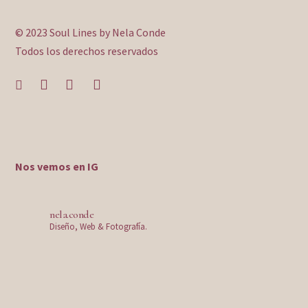
© 2023 Soul Lines by Nela Conde
Todos los derechos reservados
Nos vemos en IG
nela.conde
Diseño, Web & Fotografía.